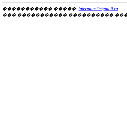
����������� �����:
intermapsite@mail.ru
��� ����������� ���������� ��