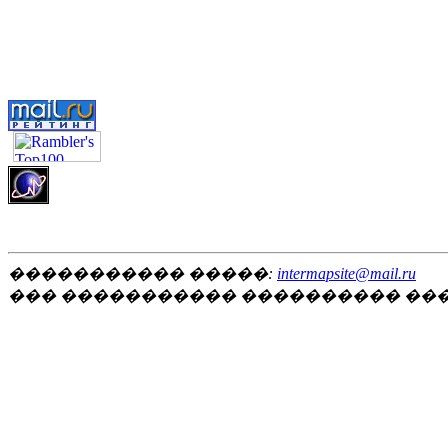
����������� �����:
intermapsite@mail.ru
��� ����������� ���������� ��