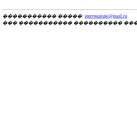
����������� �����:
intermapsite@mail.ru
��� ����������� ���������� ��