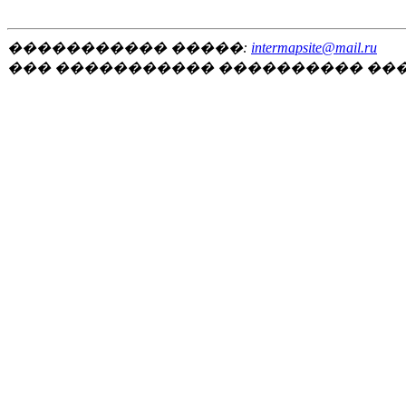
����������� �����:
intermapsite@mail.ru
��� ����������� ���������� ��