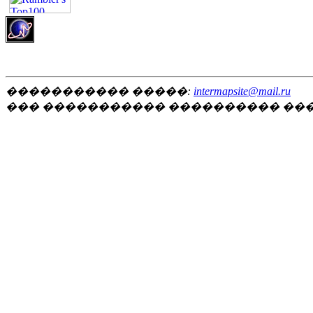
����������� �����:
intermapsite@mail.ru
��� ����������� ���������� ��