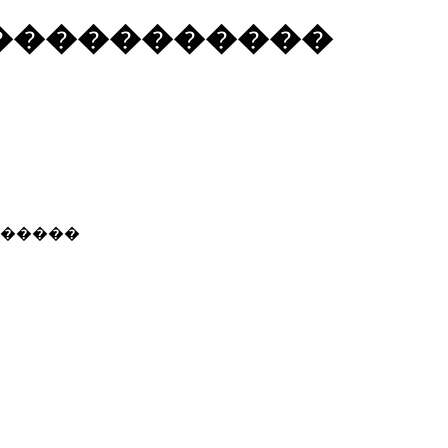
�����������