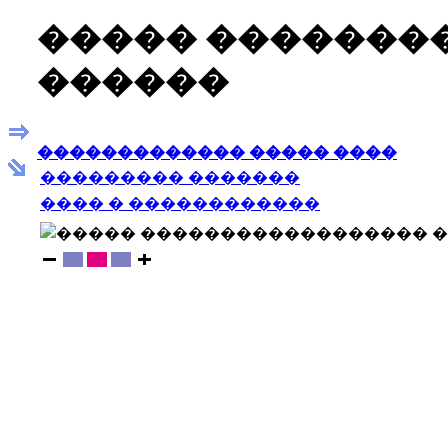
����� �������
������
������������� ����� ����
��������� �������
���� � ������������