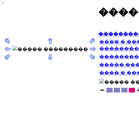
����
��������
���� � �
��������
��������
����� ��
���� � �