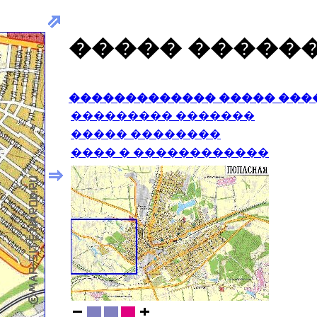
����� �����
������������� ����� ���
��������� �������
����� ��������
���� � ������������