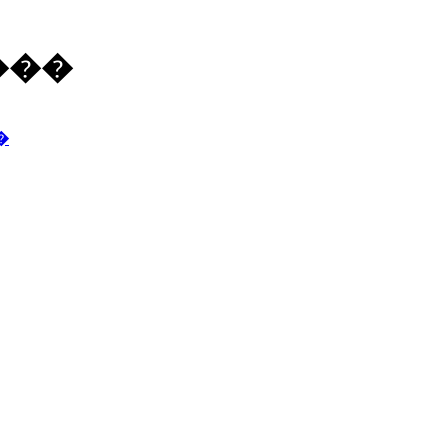
���
�