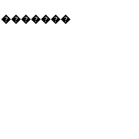
 �������