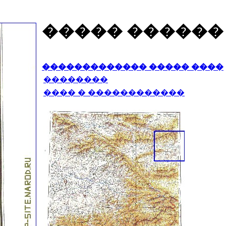
����� ������
������������� ����� ����
��������
���� � ������������