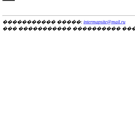
����������� �����:
intermapsite@mail.ru
��� ����������� ���������� ��