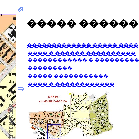
����� �����
������������� ����� ����
���� � ������ ����������
������������ � ��������
���������
����� �����������
���� � ������������