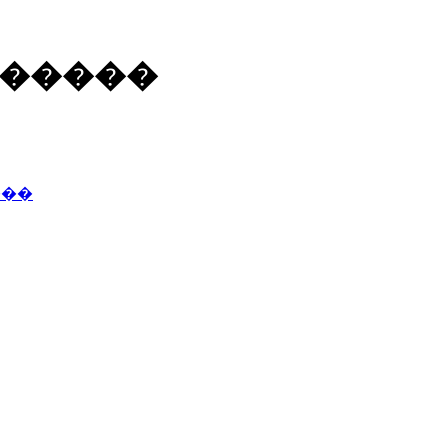
������
���