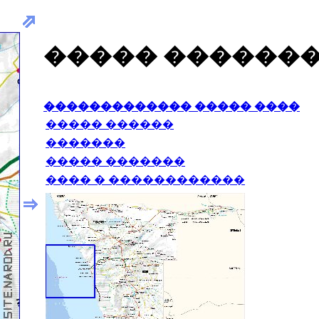
����� ������
������������� ����� ����
����� ������
�������
����� �������
���� � ������������