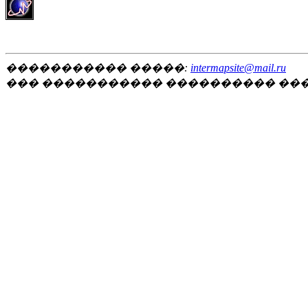
����������� �����:
intermapsite@mail.ru
��� ����������� ���������� ��