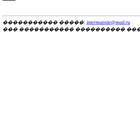
����������� �����:
intermapsite@mail.ru
��� ����������� ���������� ��