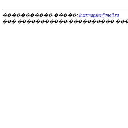
����������� �����:
intermapsite@mail.ru
��� ����������� ���������� ��