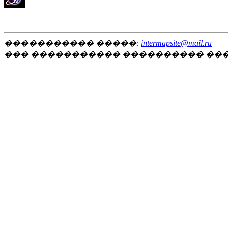
����������� �����:
intermapsite@mail.ru
��� ����������� ���������� ��