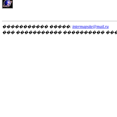
����������� �����:
intermapsite@mail.ru
��� ����������� ���������� ��