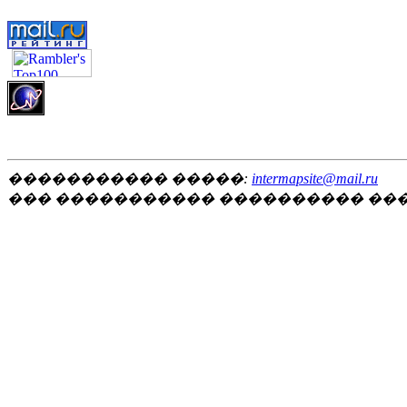
����������� �����:
intermapsite@mail.ru
��� ����������� ���������� ��