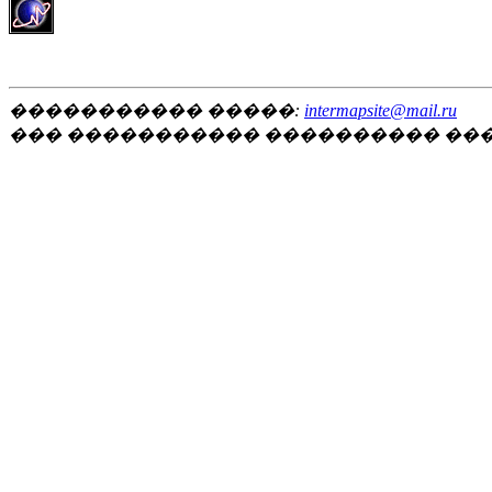
����������� �����:
intermapsite@mail.ru
��� ����������� ���������� ��