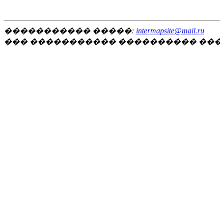
����������� �����:
intermapsite@mail.ru
��� ����������� ���������� ��