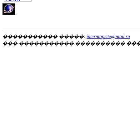
����������� �����:
intermapsite@mail.ru
��� ����������� ���������� ��