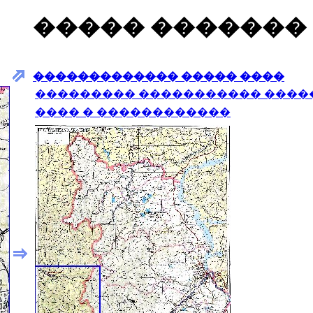
����� �������
������������� ����� ����
��������� ����������� ����
���� � ������������