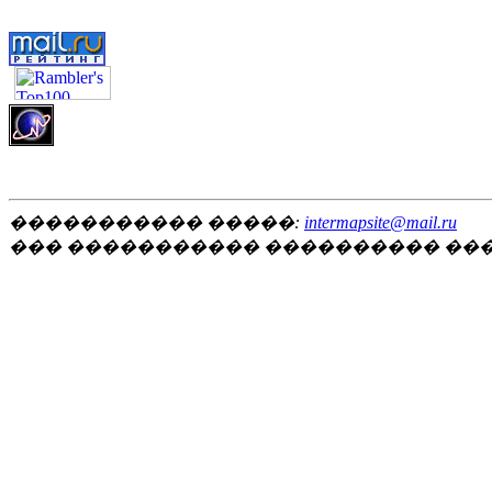
����������� �����:
intermapsite@mail.ru
��� ����������� ���������� ��