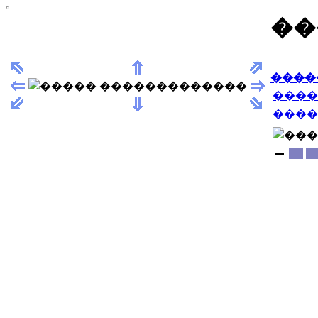
��
����
����
����