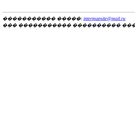
����������� �����:
intermapsite@mail.ru
��� ����������� ���������� ��