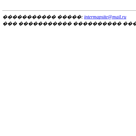
����������� �����:
intermapsite@mail.ru
��� ����������� ���������� ��