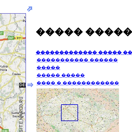
����� ����
������������� ����� �
����������� ������
�����
����� �����
���� � ������������