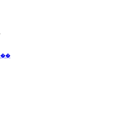
�
���