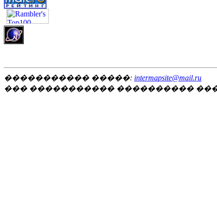
����������� �����:
intermapsite@mail.ru
��� ����������� ���������� ��