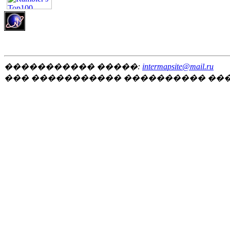
����������� �����:
intermapsite@mail.ru
��� ����������� ���������� ��