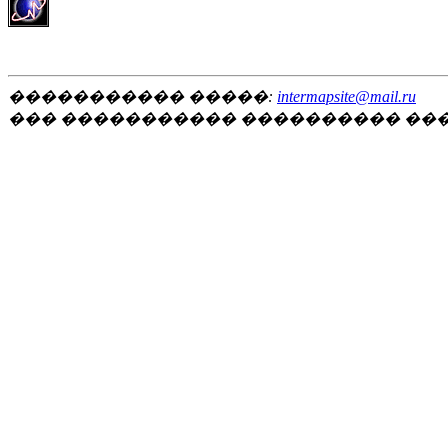
����������� �����:
intermapsite@mail.ru
��� ����������� ���������� ��