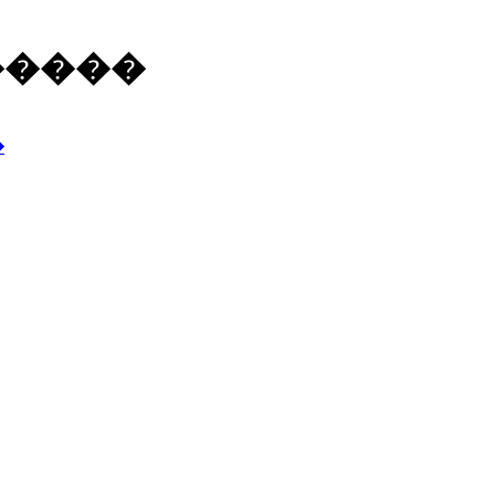
�����
�