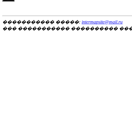
����������� �����:
intermapsite@mail.ru
��� ����������� ���������� ��