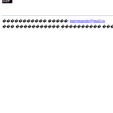
����������� �����:
intermapsite@mail.ru
��� ����������� ���������� ��