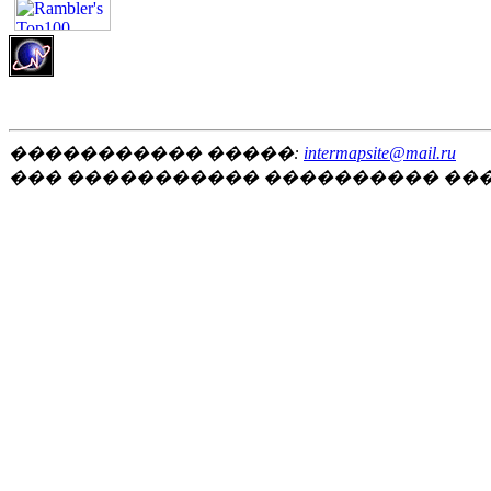
����������� �����:
intermapsite@mail.ru
��� ����������� ���������� ��