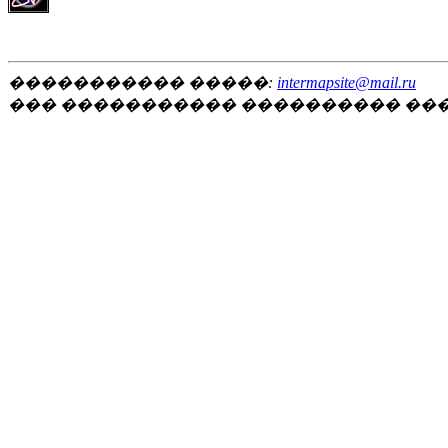
����������� �����:
intermapsite@mail.ru
��� ����������� ���������� ��